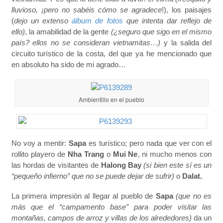
lluvioso, ¡pero no sabéis cómo se agradece
!), los paisajes
(
dejo un extenso
álbum de fotos
que intenta dar reflejo de
ello)
, la amabilidad de la gente
(¿seguro que sigo en el mismo
país? ellos no se consideran vietnamitas…)
y la salida del
circuito turístico de la costa, del que ya he mencionado que
en absoluto ha sido de mi agrado…
Ambientillo en el pueblo
No voy a mentir:
Sapa
es turístico; pero nada que ver con el
rollito playero de
Nha Trang
o
Mui Ne
, ni mucho menos con
las hordas de visitantes de
Halong Bay
(si bien este sí es un
“pequeño infierno” que no se puede dejar de sufrir)
o
Dalat.
La primera impresión al llegar al pueblo de
Sapa
(que no es
más que el “campamento base” para poder visitar las
montañas, campos de arroz y villas de los alrededores)
da un