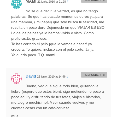
MAMI
21 junio, 2010 at 21:28
#
No se que decir, la verdad, es que no tengo
palabras. Se que has pasado momentos duros y…para
una mamma, ( mi papel) que solo busca tu felicidad, me
resulta un poco duro.Dejemoslo en que VIAJAR ES ESO.
Lo de los peines ya lo hemos vivido o visto. Como
prefieras.Es gracioso.
Te has cortado el pelo ¡que le vamos a hacer! ya
crecera. Te quiero, incluso con el pelo corto. Ja-ja.
Ya queda poco. T.Q. mami.
RESPONDER
David
23 junio, 2010 at 14:46
#
Bueno, veo que sigue todo bien, quitando la
fiebre (espero que estes bien), sigo metiendome poco a
poco aqui y disfrutando de tus fotos, viajes e historias,
me alegro muchisimo!. A ver cuando vuelves y me
cuentas cosas con un cafe/cerveza
mua!