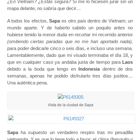
¿En Vietnam? ¿Estás segura?
Si me lo hiciesen jurar sin un
mapa delante, no sabría que decir…
A todos los efectos,
Sapa
es otro país dentro de Vietnam; un
mundo aparte. Y de haberlo sabido un poquito antes no
hubiese tenido la menor duda en recortar mi recorrido anterior
(omitiendo ciertas paradas que no me han aportado nada),
para poder dedicarle cinco o seis días, e incluso una semana.
Lamentablemente, dado que mi visado terminaba el día 18, y
que en cualquier caso ya andaba justa de tiempo para
Laos
debido a la boda que tengo en
Indonesia
dentro de dos
semanas, apenas he podido disfrutarlo tres días justitos…
Una auténtica pena.
Vista de la ciudad de Sapa
Sapa
ha supuesto un verdadero respiro tras mi pesadilla
vietnamita. Y es que lo tiene todo a favor: el clima
(fresquito y