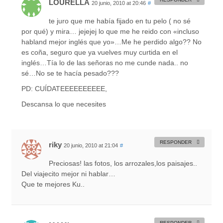
LOURELLA
20 junio, 2010 at 20:46
#
te juro que me había fijado en tu pelo ( no sé
por qué) y mira… jejejej lo que me he reido con «incluso
habland mejor inglés que yo»…Me he perdido algo?? No
es coña, seguro que ya vuelves muy curtida en el
inglés…Tía lo de las señoras no me cunde nada.. no
sé…No se te hacía pesado???
PD: CUÍDATEEEEEEEEEE,
Descansa lo que necesites
RESPONDER
riky
20 junio, 2010 at 21:04
#
Preciosas! las fotos, los arrozales,los paisajes..
Del viajecito mejor ni hablar…
Que te mejores Ku..
RESPONDER